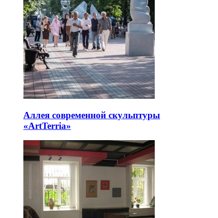
Аллея современной скульптуры
«ArtTerria»