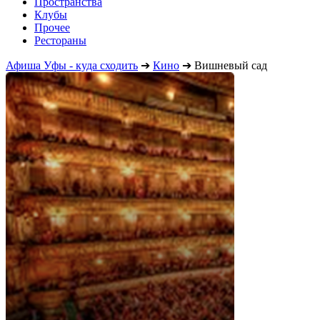
Пространства
Клубы
Прочее
Рестораны
Афиша Уфы - куда сходить
➔
Кино
➔
Вишневый сад