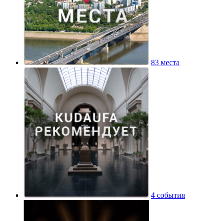
83 места
4 события