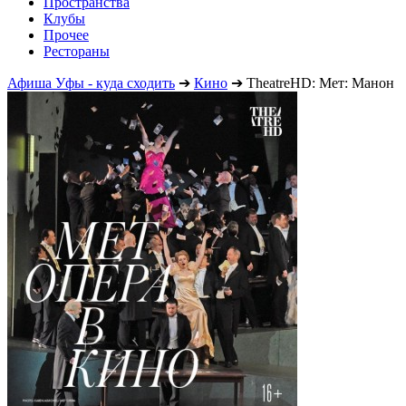
Пространства
Клубы
Прочее
Рестораны
Афиша Уфы - куда сходить
➔
Кино
➔
TheatreHD: Мет: Манон