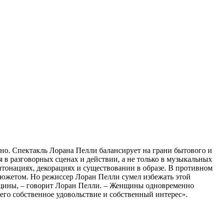
но. Спектакль Лорана Пелли балансирует на грани бытового и
 в разговорных сценах и действии, а не только в музыкальных
нтонациях, декорациях и существовании в образе. В противном
сюжетом. Но режиссер Лоран Пелли сумел избежать этой
енщины, – говорит Лоран Пелли. – Женщины одновременно
го собственное удовольствие и собственный интерес».