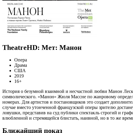
TheatreHD: Мет: Манон
Опера
Драма
США
2019
16+
История о безумной взаимной и несчастной любви Манон Леско
символического. «Манон» Жюля Массне по жанровому определени
номерах. Для артистов и постановщиков это создает дополните
случае вместо утонченной французской оперы зрителю достане
ловушки, представив на суд публики спектакль строгий и гра
влюбленной и стремящейся блистать, наивной, но в то же вре
Ближайший показ