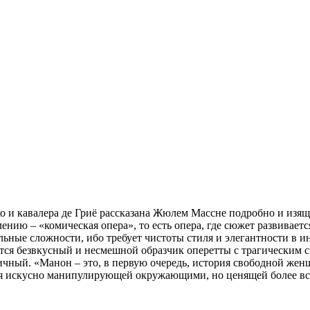
 и кавалера де Гриё рассказана Жюлем Массне подробно и изящ
ю – «комическая опера», то есть опера, где сюжет развивается
льные сложности, ибо требует чистоты стиля и элегантности в и
тся безвкусный и несмешной образчик оперетты с трагическим 
фичный. «Манон – это, в первую очередь, история свободной ж
мя искусно манипулирующей окружающими, но ценящей более все