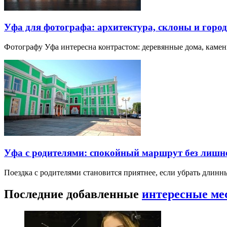
Уфа для фотографа: архитектура, склоны и город
Фотографу Уфа интересна контрастом: деревянные дома, каме
Уфа с родителями: спокойный маршрут без лишн
Поездка с родителями становится приятнее, если убрать длин
Последние добавленные
интересные ме