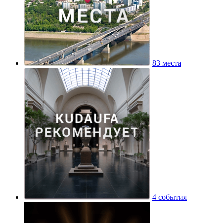
83 места
4 события