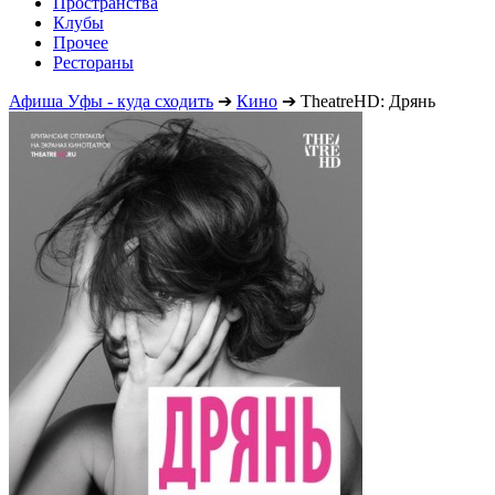
Пространства
Клубы
Прочее
Рестораны
Афиша Уфы - куда сходить
➔
Кино
➔
TheatreHD: Дрянь