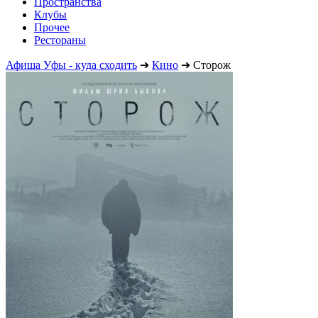
Пространства
Клубы
Прочее
Рестораны
Афиша Уфы - куда сходить
➔
Кино
➔
Сторож