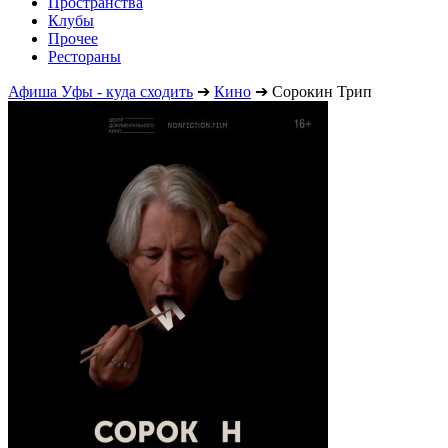
Пространства
Клубы
Прочее
Рестораны
Афиша Уфы - куда сходить
➔
Кино
➔
Сорокин Трип