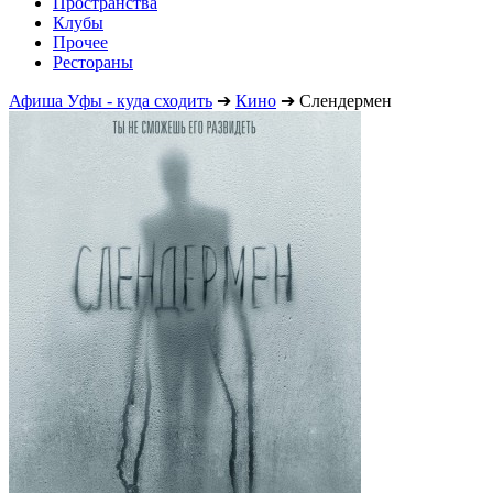
Пространства
Клубы
Прочее
Рестораны
Афиша Уфы - куда сходить
➔
Кино
➔
Слендермен