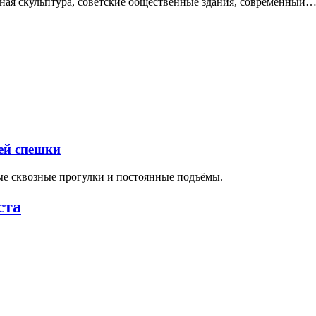
нная скульптура, советские общественные здания, современный
ей спешки
ные сквозные прогулки и постоянные подъёмы.
ста