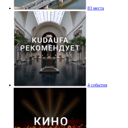
83 места
4 события