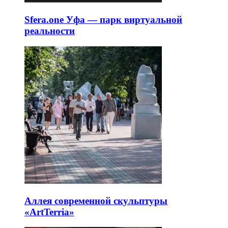
Sfera.one Уфа — парк виртуальной
реальности
Аллея современной скульптуры
«ArtTerria»