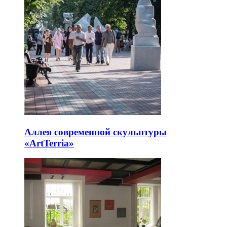
Аллея современной скульптуры
«ArtTerria»