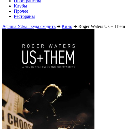
Пространства
Клубы
Прочее
Рестораны
Афиша Уфы - куда сходить
➔
Кино
➔
Roger Waters Us + Them