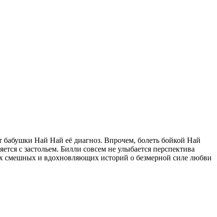
от бабушки Най Най её диагноз. Впрочем, болеть бойкой Най
яется с застольем. Билли совсем не улыбается перспектива
мых смешных и вдохновляющих историй о безмерной силе любви