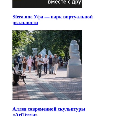
Sfera.one Уфа — парк виртуальной
реальности
Аллея современной скульптуры
«ArtTerria»