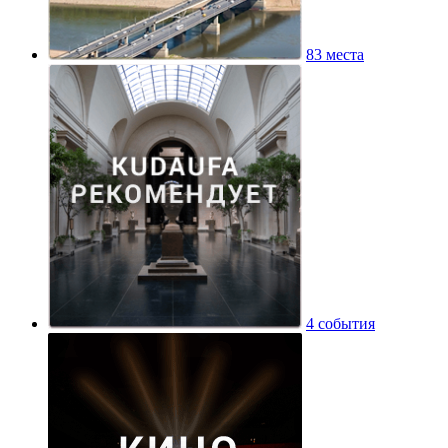
83 места
4 события