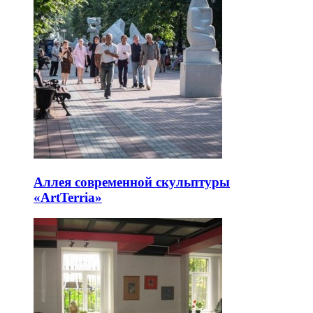
Аллея современной скульптуры
«ArtTerria»