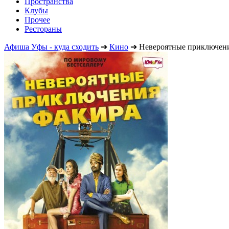
Пространства
Клубы
Прочее
Рестораны
Афиша Уфы - куда сходить
➔
Кино
➔
Невероятные приключен