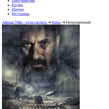
Пространства
Клубы
Прочее
Рестораны
Афиша Уфы - куда сходить
➔
Кино
➔
Непрощенный