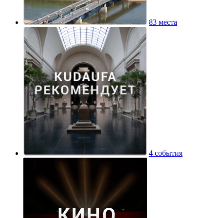
83 места
4 события