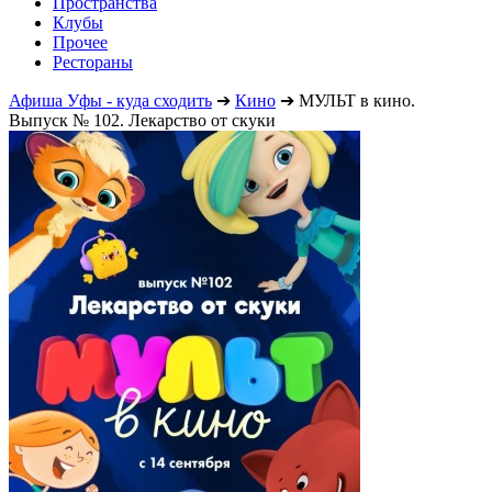
Пространства
Клубы
Прочее
Рестораны
Афиша Уфы - куда сходить
➔
Кино
➔
МУЛЬТ в кино.
Выпуск № 102. Лекарство от скуки