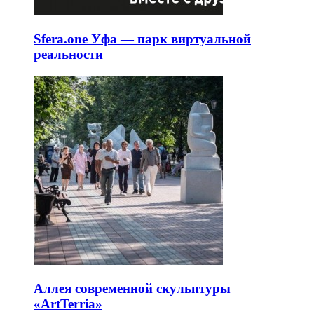
Sfera.one Уфа — парк виртуальной
реальности
Аллея современной скульптуры
«ArtTerria»