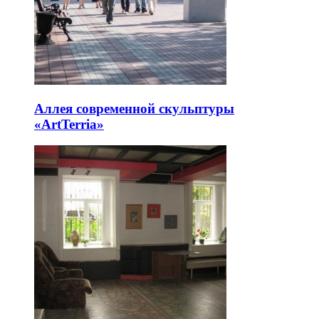
Аллея современной скульптуры
«ArtTerria»