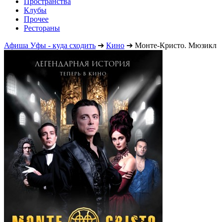
Пространства
Клубы
Прочее
Рестораны
Афиша Уфы - куда сходить
➔
Кино
➔
Монте-Кристо. Мюзикл