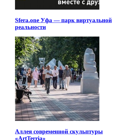
Sfera.one Уфа — парк виртуальной
реальности
Аллея современной скульптуры
«ArtTerria»