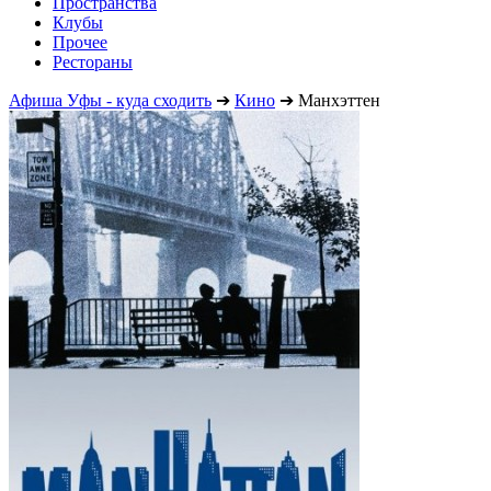
Пространства
Клубы
Прочее
Рестораны
Афиша Уфы - куда сходить
➔
Кино
➔
Манхэттен