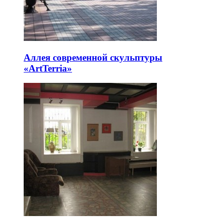
Аллея современной скульптуры
«ArtTerria»