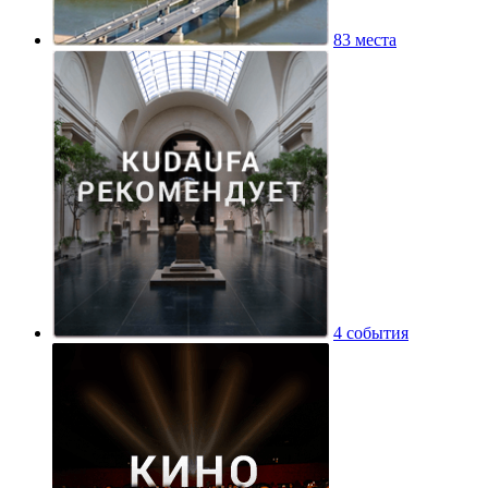
83 места
4 события