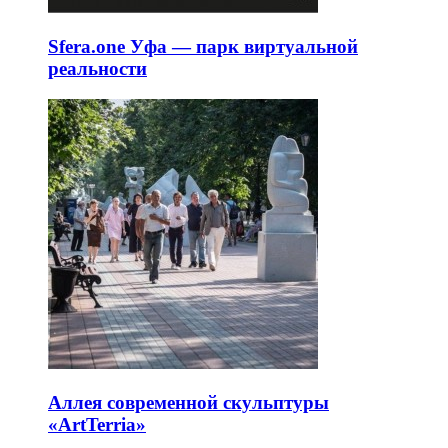
Sfera.one Уфа — парк виртуальной
реальности
Аллея современной скульптуры
«ArtTerria»