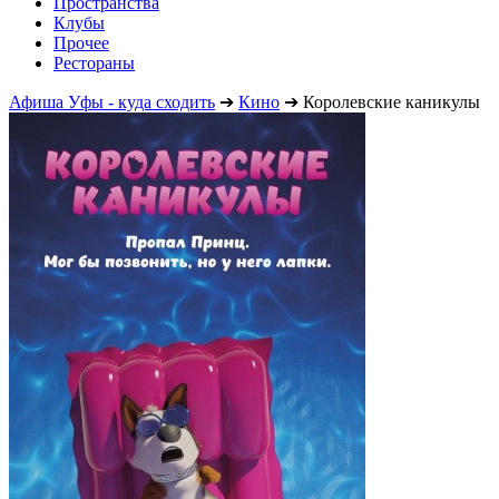
Пространства
Клубы
Прочее
Рестораны
Афиша Уфы - куда сходить
➔
Кино
➔
Королевские каникулы