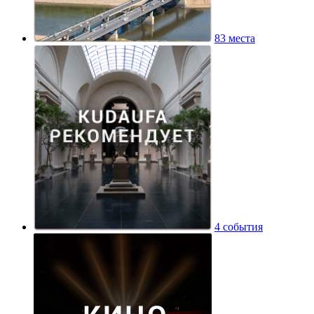
83 места
4 события