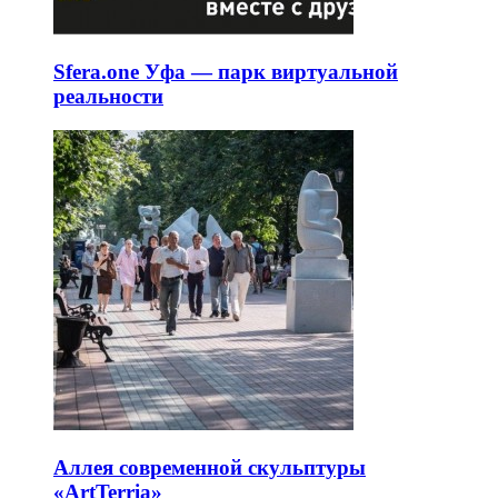
Sfera.one Уфа — парк виртуальной
реальности
Аллея современной скульптуры
«ArtTerria»