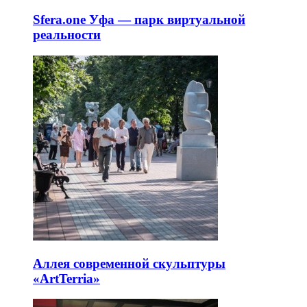
Sfera.one Уфа — парк виртуальной
реальности
Аллея современной скульптуры
«ArtTerria»