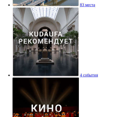
83 места
4 события