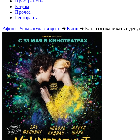
Пространства
Клубы
Прочее
Рестораны
Афиша Уфы - куда сходить
➔
Кино
➔
Как разговаривать с дев