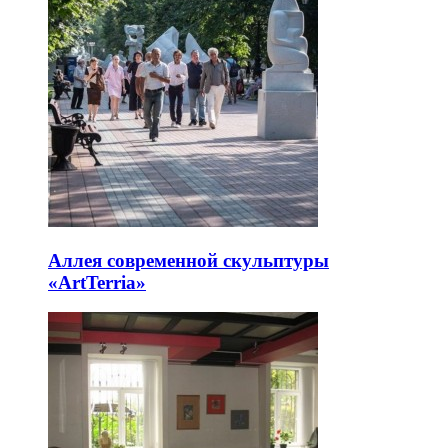
Аллея современной скульптуры
«ArtTerria»