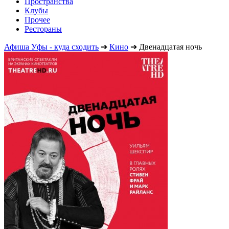
Пространства
Клубы
Прочее
Рестораны
Афиша Уфы - куда сходить
➔
Кино
➔
Двенадцатая ночь