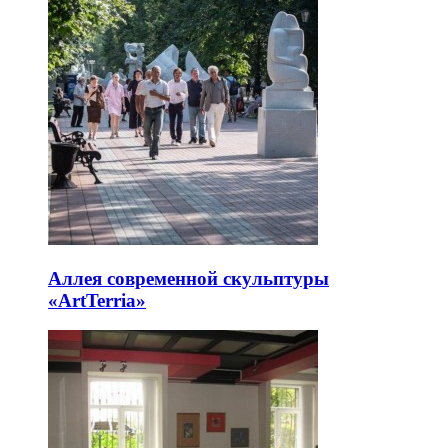
Аллея современной скульптуры
«ArtTerria»