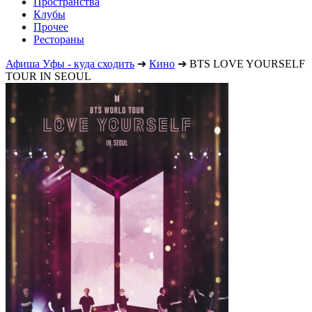
Пространства
Клубы
Прочее
Рестораны
Афиша Уфы - куда сходить
➔
Кино
➔
BTS LOVE YOURSELF
TOUR IN SEOUL