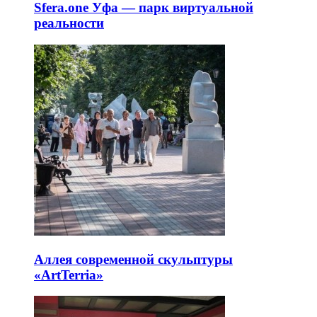
Sfera.one Уфа — парк виртуальной
реальности
Аллея современной скульптуры
«ArtTerria»