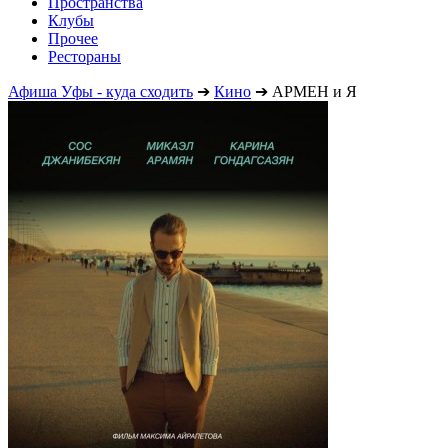
Пространства
Клубы
Прочее
Рестораны
Афиша Уфы - куда сходить
➔
Кино
➔
АРМЕН и Я