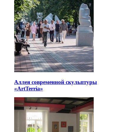
Аллея современной скульптуры
«ArtTerria»