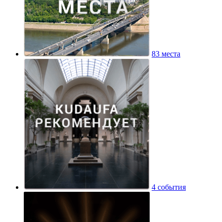
83 места
4 события