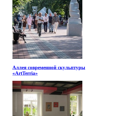
Аллея современной скульптуры
«ArtTerria»