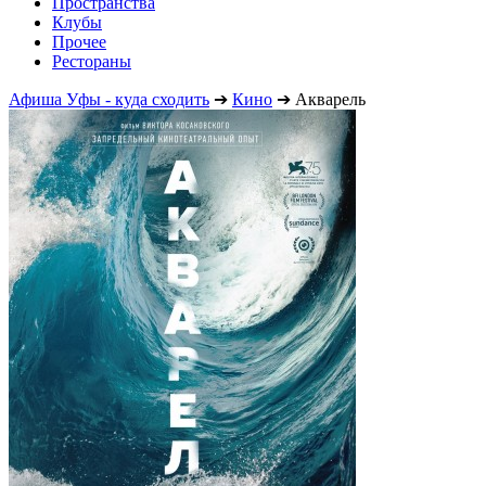
Пространства
Клубы
Прочее
Рестораны
Афиша Уфы - куда сходить
➔
Кино
➔
Акварель