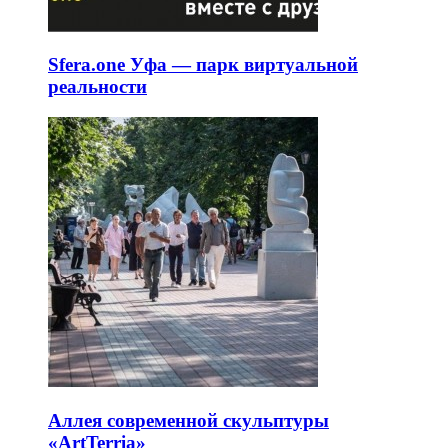
Sfera.one Уфа — парк виртуальной
реальности
Аллея современной скульптуры
«ArtTerria»