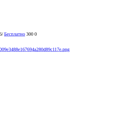
6/
Бесплатно
300
0
7e9009e3488e167694a280d89c117e.png