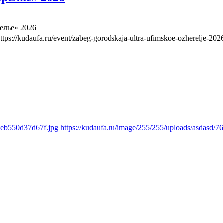
елье» 2026
ttps://kudaufa.ru/event/zabeg-gorodskaja-ultra-ufimskoe-ozherelje-202
49eb550d37d67f.jpg
https://kudaufa.ru/image/255/255/uploads/asdasd/