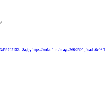
да
bd3d56795152ae8a.jpg
https://kudaufa.ru/image/269/250/uploads/0c0