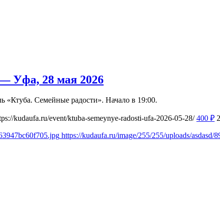
— Уфа, 28 мая 2026
ль «Ктуба. Семейные радости». Начало в 19:00.
tps://kudaufa.ru/event/ktuba-semeynye-radosti-ufa-2026-05-28/
400
₽
763947bc60f705.jpg
https://kudaufa.ru/image/255/255/uploads/asdasd