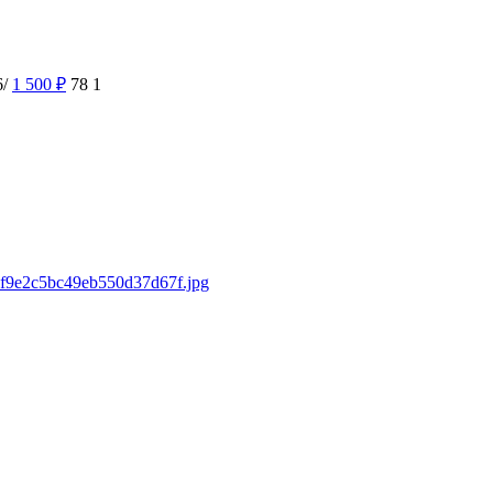
6/
1 500
₽
78
1
76f9e2c5bc49eb550d37d67f.jpg