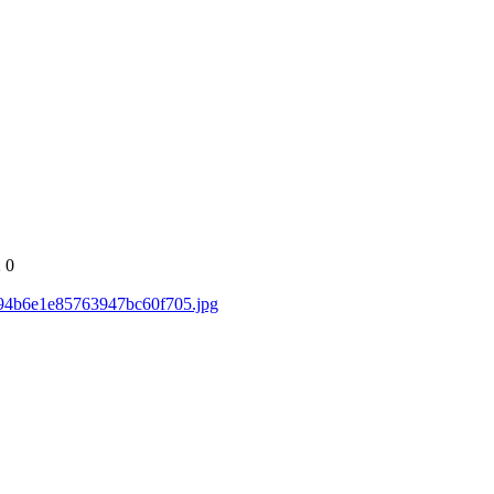
2
0
/894b6e1e85763947bc60f705.jpg