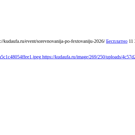
s://kudaufa.ru/event/sorevnovanija-po-fextovaniju-2026/
Бесплатно
11
a5c1c48054ffee1.jpeg
https://kudaufa.ru/image/269/250/uploads/4c5