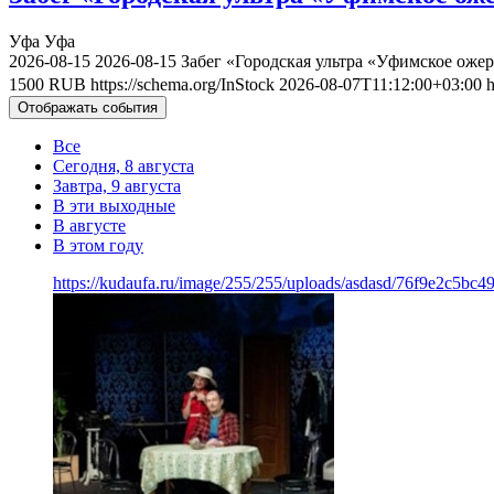
Уфа
Уфа
2026-08-15
2026-08-15
Забег «Городская ультра «Уфимское ожер
1500
RUB
https://schema.org/InStock
2026-08-07T11:12:00+03:00
h
Отображать события
Все
Сегодня, 8 августа
Завтра, 9 августа
В эти выходные
В августе
В этом году
https://kudaufa.ru/image/255/255/uploads/asdasd/76f9e2c5bc