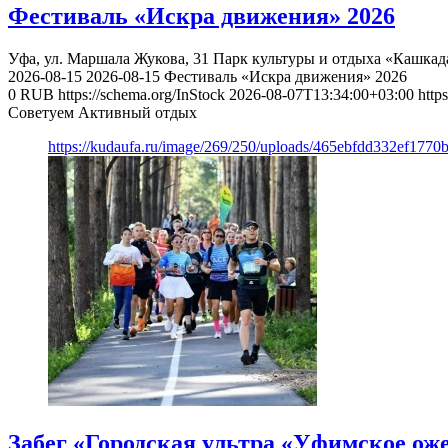
Фестиваль «Искра движения» 2026
Уфа, ул. Маршала Жукова, 31
Парк культуры и отдыха «Кашкад
2026-08-15
2026-08-15
Фестиваль «Искра движения» 2026
0
RUB
https://schema.org/InStock
2026-08-07T13:34:00+03:00
http
Советуем Активный отдых
https://kudaufa.ru/image/269/250/uploads/465ebfdd332ef177
Забег «Городская ультра «Уфимское оже