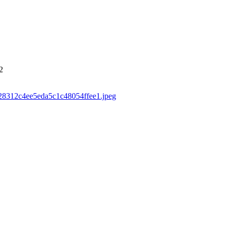
2
7d28312c4ee5eda5c1c48054ffee1.jpeg