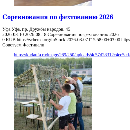
Соревнования по фехтованию 2026
Уфа
Уфа, пр. Дружбы народов, 45
2026-08-10
2026-08-18
Соревнования по фехтованию 2026
0
RUB
https://schema.org/InStock
2026-08-07T15:58:00+03:00
http
Советуем Фестивали
https://kudaufa.ru/image/269/250/uploads/4c57d28312c4ee5ed