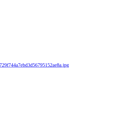
8f1729f744a7ebd3d56795152ae8a.jpg