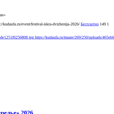
ан»
s://kudaufa.ru/event/festival-iskra-dvizhenija-2026/
Бесплатно
149
1
0bde1251f0256808.jpg
https://kudaufa.ru/image/269/250/uploads/465
релье» 2026