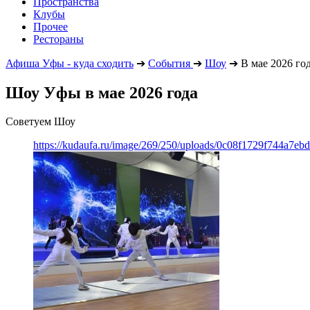
Пространства
Клубы
Прочее
Рестораны
Афиша Уфы - куда сходить
➔
События
➔
Шоу
➔
В мае 2026 го
Шоу Уфы в мае 2026 года
Советуем Шоу
https://kudaufa.ru/image/269/250/uploads/0c08f1729f744a7e