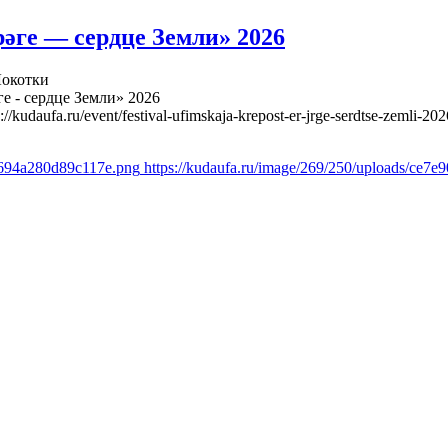
әге — сердце Земли» 2026
Локотки
е - сердце Земли» 2026
s://kudaufa.ru/event/festival-ufimskaja-krepost-er-jrge-serdtse-zemli-202
7694a280d89c117e.png
https://kudaufa.ru/image/269/250/uploads/ce