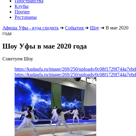
Пространства
Клубы
Прочее
Рестораны
Афиша Уфы - куда сходить
➔
События
➔
Шоу
➔
В мае 2020
года
Шоу Уфы в мае 2020 года
Советуем Шоу
https://kudaufa.ru/image/269/250/uploads/0c08f1729f744a7e
https://kudaufa.ru/image/269/250/uploads/0c08f1729f744a7e