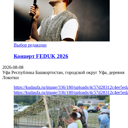
Выбор редакции
Концерт FEDUK 2026
2026-08-08
Уфа
Республика Башкортостан, городской округ Уфа, деревня
Локотки
https://kudaufa.ru/image/336/180/uploads/4c57d28312c4ee5ed
https://kudaufa.ru/image/336/180/uploads/4c57d28312c4ee5ed