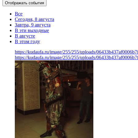
Отображать события
Все
Сегодня, 8 августа
Завтра, 9 августа
В эти выходные
В августе
В этом году
https://kudaufa.ru/image/255/255/uploads/06433b437af0006b
https://kudaufa.ru/image/255/255/uploads/06433b437af0006b