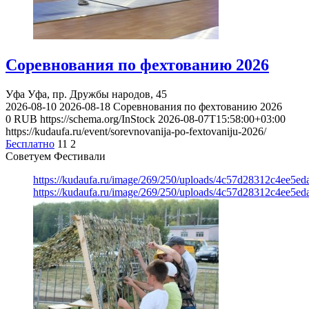
Соревнования по фехтованию 2026
Уфа
Уфа, пр. Дружбы народов, 45
2026-08-10
2026-08-18
Соревнования по фехтованию 2026
0
RUB
https://schema.org/InStock
2026-08-07T15:58:00+03:00
https://kudaufa.ru/event/sorevnovanija-po-fextovaniju-2026/
Бесплатно
11
2
Советуем Фестивали
https://kudaufa.ru/image/269/250/uploads/4c57d28312c4ee5ed
https://kudaufa.ru/image/269/250/uploads/4c57d28312c4ee5ed