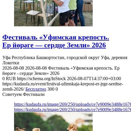
Фестиваль «Уфимская крепость.
Ер йөрәге — сердце Земли» 2026
Уфа
Республика Башкортостан, городской округ Уфа, деревня
Локотки
2026-08-08
2026-08-08
Фестиваль «Уфимская крепость. Ер
йөрәге - сердце Земли» 2026
0
RUB
https://schema.org/InStock
2026-08-07T14:37:00+03:00
https://kudaufa.ru/event/festival-ufimskaja-krepost-er-jrge-serdtse-
zemli-2026/
Бесплатно
300
0
Советуем Фестивали
https://kudaufa.ru/image/269/250/uploads/ce7e9009e3488e16
https://kudaufa.ru/image/269/250/uploads/ce7e9009e3488e16