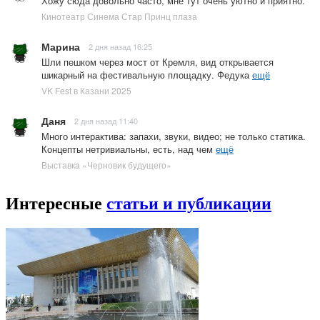
Хожу сюда довольно часто, мне тут очень уютно и приятно.
Кинотеатр Синема Стар Принц плаза
Марина
2 дня назад 16:25
Шли пешком через мост от Кремля, вид открывается
шикарный на фестивальную площадку. Федука
ещё
VK Fest в Казани 2025
Даня
2 дня назад 11:40
Много интерактива: запахи, звуки, видео; не только статика.
Концепты нетривиальны, есть, над чем
ещё
Выставка «Черновик будущего»
Интересные
статьи и публикации