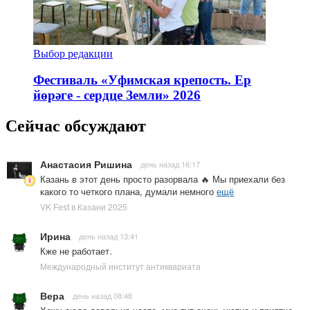
Выбор редакции
Фестиваль «Уфимская крепость. Ер
йөрәге - сердце Земли» 2026
Сейчас обсуждают
Анастасия Ришина
день назад 16:17
Казань в этот день просто разорвала 🔥 Мы приехали без
какого то четкого плана, думали немного
ещё
VK Fest в Казани 2025
Ирина
день назад 13:41
Кже не работает.
Международный институт антиквариата
Вера
день назад 08:48