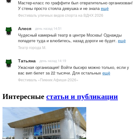
Мастер-класс по граффити был отвратительно организован!
У стены просто стояла девушка и не знала
ещё
Фестиваль уличных видов спорта на ВДНХ 2026
Алеся
день назад 14:51
Чудесный камерный театр в центре Москвы! Однажды
попадете туда и влюбитесь, назад дороги не будет.
ещё
Театр города М.
Татьяна
день назад 14:19
Ужасная организация! Войти бысиро можно только, если у
вас вип билет за 22 тысячи. Для остальных
ещё
Фестиваль «Пикник Афиши-2026»
Интересные
статьи и публикации