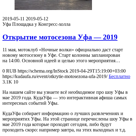
2019-05-11
2019-05-12
Уфа
Площадка у Конгресс-холла
Открытие мотосезона Уфа — 2019
11 мая, мотоклуб «Ночные волки» официально даст старт
новому мотосезону в Уфе. Старт колонны запланирован
на 14:00. Основной идеей и целью этого мероприятия…
0
RUB
https://schema.org/InStock
2019-04-29T15:19:00+03:00
https://kudaufa.ru/event/otkrytie-motosezona-ufa-2019/
Бесплатно
3.1K
10
На нашем сайте вы узнаете всё необходимое про шоу Уфы в
мае 2019 года. КудаУфа — это интерактивная афиша самых
интересных событий Уфы.
КудаУфа собирает информацию о лучших развлечениях и
мероприятих Уфы. На этой странице перечислены шоу Уфы в
мае 2019 года которые проходят сегодня, либо будут
проходить скоро: например завтра, на этих выходных и т.д.