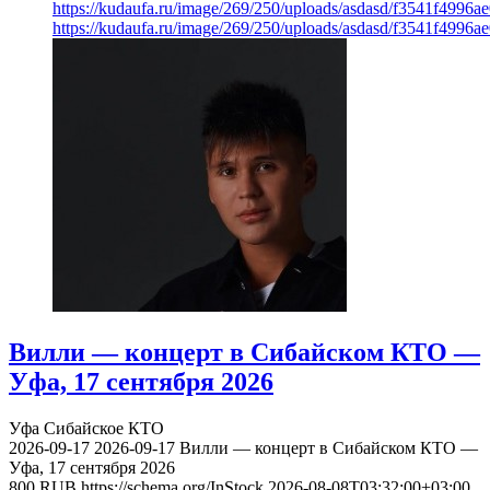
https://kudaufa.ru/image/269/250/uploads/asdasd/f3541f4996
https://kudaufa.ru/image/269/250/uploads/asdasd/f3541f4996
Вилли — концерт в Сибайском КТО —
Уфа, 17 сентября 2026
Уфа
Сибайское КТО
2026-09-17
2026-09-17
Вилли — концерт в Сибайском КТО —
Уфа, 17 сентября 2026
800
RUB
https://schema.org/InStock
2026-08-08T03:32:00+03:00