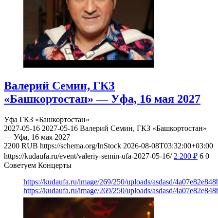
Валерий Семин, ГКЗ
«Башкортостан» — Уфа, 16 мая 2027
Уфа
ГКЗ «Башкортостан»
2027-05-16
2027-05-16
Валерий Семин, ГКЗ «Башкортостан»
— Уфа, 16 мая 2027
2200
RUB
https://schema.org/InStock
2026-08-08T03:32:00+03:00
https://kudaufa.ru/event/valeriy-semin-ufa-2027-05-16/
2 200
₽
6
0
Советуем Концерты
https://kudaufa.ru/image/269/250/uploads/asdasd/4a07e82e84
https://kudaufa.ru/image/269/250/uploads/asdasd/4a07e82e84