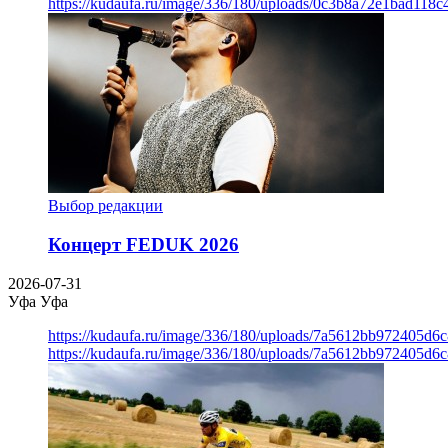
https://kudaufa.ru/image/336/180/uploads/0c3b8a72e1bad118
Выбор редакции
Концерт FEDUK 2026
2026-07-31
Уфа
Уфа
https://kudaufa.ru/image/336/180/uploads/7a5612bb972405d6
https://kudaufa.ru/image/336/180/uploads/7a5612bb972405d6