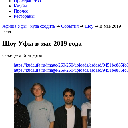
Пространства
Клубы
Прочее
Рестораны
Афиша Уфы - куда сходить
➔
События
➔
Шоу
➔
В мае 2019
года
Шоу Уфы в мае 2019 года
Советуем Концерты
https://kudaufa.ru/image/269/250/uploads/asdasd/9451be885fc
https://kudaufa.ru/image/269/250/uploads/asdasd/9451be885fc