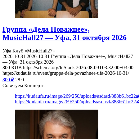
Группа «Дела Поважнее»,
MusicHall27 — Уфа, 31 октября 2026
Уфа
Клуб «MusicHall27»
2026-10-31
2026-10-31
Группа «Дела Поважнее», MusicHall27
— Уфа, 31 октября 2026
800
RUB
https://schema.org/InStock
2026-08-09T03:32:00+03:00
https://kudaufa.ru/event/gruppa-dela-povazhnee-ufa-2026-10-31/
800
₽
28
0
Советуем Концерты
https://kudaufa.ru/image/269/250/uploads/asdasd/888b61bc22
https://kudaufa.ru/image/269/250/uploads/asdasd/888b61bc22