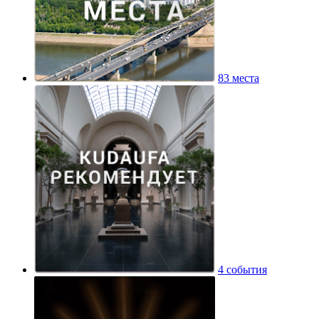
83 места
4 события