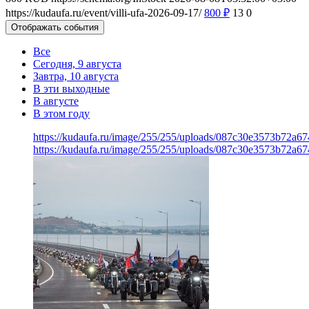
https://kudaufa.ru/event/villi-ufa-2026-09-17/
800
₽
13
0
Отображать события
Все
Сегодня, 9 августа
Завтра, 10 августа
В эти выходные
В августе
В этом году
https://kudaufa.ru/image/255/255/uploads/087c30e3573b72a6
https://kudaufa.ru/image/255/255/uploads/087c30e3573b72a6