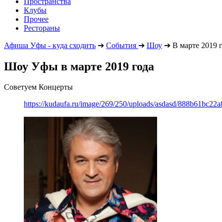
Пространства
Клубы
Прочее
Рестораны
Афиша Уфы - куда сходить
➔
События
➔
Шоу
➔
В марте 2019 
Шоу Уфы в марте 2019 года
Советуем Концерты
https://kudaufa.ru/image/269/250/uploads/asdasd/888b61bc22