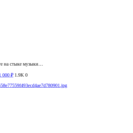
те на стыке музыки…
1 000
₽
1.9K
0
ea558e77559f493ecd4ae7d780901.jpg