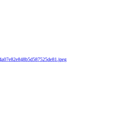
sd/4a07e82e848b5d587525de81.jpeg