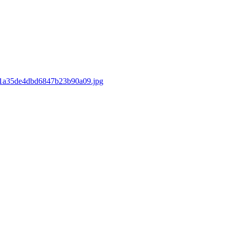
d/e1a35de4dbd6847b23b90a09.jpg