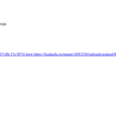
года
a87cf8c15c307d.jpeg
https://kudaufa.ru/image/269/250/uploads/asdas