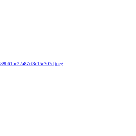
d/888b61bc22a87cf8c15c307d.jpeg