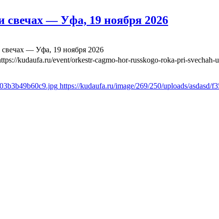
 свечах — Уфа, 19 ноября 2026
свечах — Уфа, 19 ноября 2026
https://kudaufa.ru/event/orkestr-cagmo-hor-russkogo-roka-pri-svechah-
ae03b3b49b60c9.jpg
https://kudaufa.ru/image/269/250/uploads/asdasd