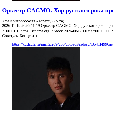
Оркестр CAGMO. Хор русского рока при
Уфа
Конгресс-холл «Торатау» (Уфа)
2026-11-19
2026-11-19
Оркестр CAGMO. Хор русского рока при 
2100
RUB
https://schema.org/InStock
2026-08-08T03:32:00+03:00
Советуем Концерты
https://kudaufa.ru/image/269/250/uploads/asdasd/f3541f4996