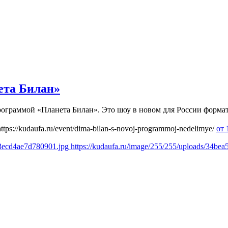
ета Билан»
рограммой «Планета Билан». Это шоу в новом для России форма
https://kudaufa.ru/event/dima-bilan-s-novoj-programmoj-nedelimye/
от 
93ecd4ae7d780901.jpg
https://kudaufa.ru/image/255/255/uploads/34b