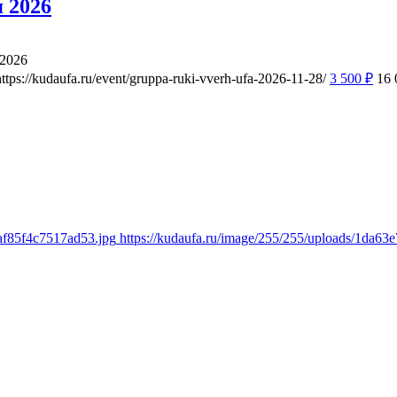
 2026
 2026
https://kudaufa.ru/event/gruppa-ruki-vverh-ufa-2026-11-28/
3 500
₽
16
af85f4c7517ad53.jpg
https://kudaufa.ru/image/255/255/uploads/1da6