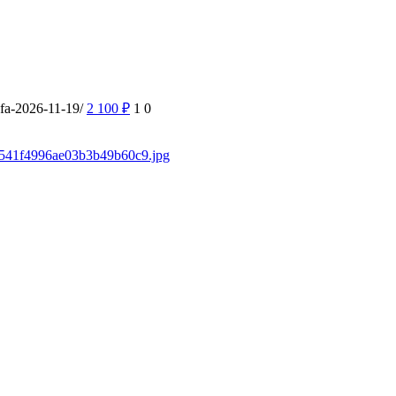
ufa-2026-11-19/
2 100
₽
1
0
/f3541f4996ae03b3b49b60c9.jpg