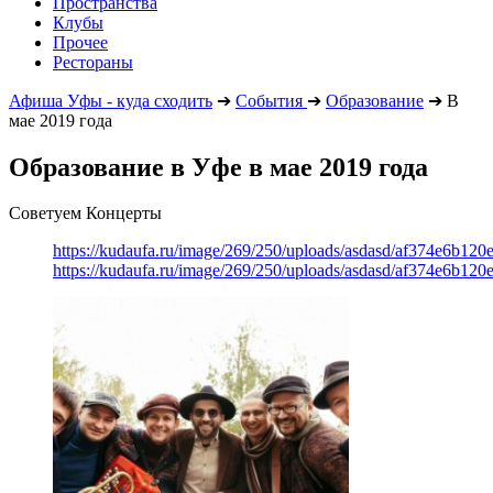
Пространства
Клубы
Прочее
Рестораны
Афиша Уфы - куда сходить
➔
События
➔
Образование
➔
В
мае 2019 года
Образование в Уфе в мае 2019 года
Советуем Концерты
https://kudaufa.ru/image/269/250/uploads/asdasd/af374e6b120
https://kudaufa.ru/image/269/250/uploads/asdasd/af374e6b120