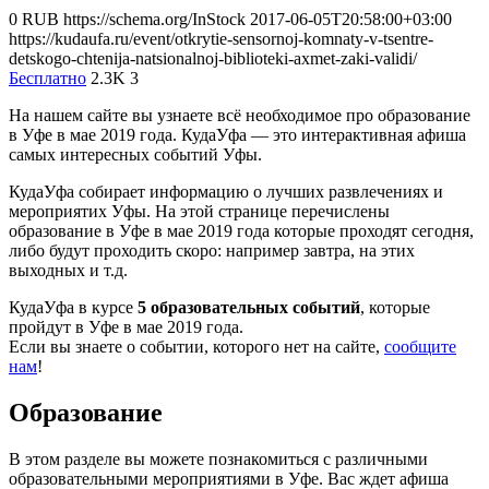
0
RUB
https://schema.org/InStock
2017-06-05T20:58:00+03:00
https://kudaufa.ru/event/otkrytie-sensornoj-komnaty-v-tsentre-
detskogo-chtenija-natsionalnoj-biblioteki-axmet-zaki-validi/
Бесплатно
2.3K
3
На нашем сайте вы узнаете всё необходимое про образование
в Уфе в мае 2019 года. КудаУфа — это интерактивная афиша
самых интересных событий Уфы.
КудаУфа собирает информацию о лучших развлечениях и
мероприятих Уфы. На этой странице перечислены
образование в Уфе в мае 2019 года которые проходят сегодня,
либо будут проходить скоро: например завтра, на этих
выходных и т.д.
КудаУфа в курсе
5 образовательных событий
, которые
пройдут в Уфе в мае 2019 года.
Если вы знаете о событии, которого нет на сайте,
сообщите
нам
!
Образование
В этом разделе вы можете познакомиться с различными
образовательными мероприятиями в Уфе. Вас ждет афиша