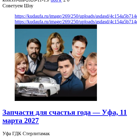
Советуем Шоу
https://kudaufa.ru/image/269/250/uploads/asdasd/4c154a5b71
https://kudaufa.ru/image/269/250/uploads/asdasd/4c154a5b71
Запчасти для счастья года — Уфа, 11
марта 2027
Уфа
ГДК Стерлитамак