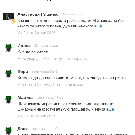
Анастасия Ришина
18 часов назад
Казань в этот день просто разорвала 🔥 Мы приехали без
какого то четкого плана, думали немного
ещё
VK Fest в Казани 2025
Ирина
20 часов назад
Кже не работает.
Международный институт антиквариата
Вера
день назад 08:48
Хожу сюда довольно часто, мне тут очень уютно и приятно.
Кинотеатр Синема Стар Принц плаза
Марина
день назад 16:25
Шли пешком через мост от Кремля, вид открывается
шикарный на фестивальную площадку. Федука
ещё
VK Fest в Казани 2025
Даня
день назад 11:40
Много интерактива: запахи, звуки, видео; не только статика.