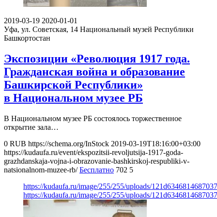
2019-03-19
2020-01-01
Уфа, ул. Советская, 14
Национальный музей Республики
Башкортостан
Экспозиции «Революция 1917 года.
Гражданская война и образование
Башкирской Республики»
в Национальном музее РБ
В Национальном музее РБ состоялось торжественное
открытие зала…
0
RUB
https://schema.org/InStock
2019-03-19T18:16:00+03:00
https://kudaufa.ru/event/ekspozitsii-revoljutsija-1917-goda-
grazhdanskaja-vojna-i-obrazovanie-bashkirskoj-respubliki-v-
natsionalnom-muzee-rb/
Бесплатно
702
5
https://kudaufa.ru/image/255/255/uploads/121d63468146870
https://kudaufa.ru/image/255/255/uploads/121d63468146870