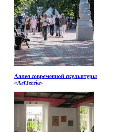
Аллея современной скульптуры
«ArtTerria»