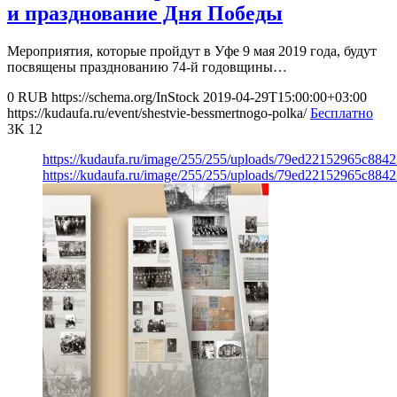
и празднование Дня Победы
Мероприятия, которые пройдут в Уфе 9 мая 2019 года, будут
посвящены празднованию 74-й годовщины…
0
RUB
https://schema.org/InStock
2019-04-29T15:00:00+03:00
https://kudaufa.ru/event/shestvie-bessmertnogo-polka/
Бесплатно
3K
12
https://kudaufa.ru/image/255/255/uploads/79ed22152965c88
https://kudaufa.ru/image/255/255/uploads/79ed22152965c88