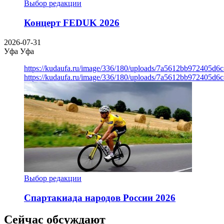
Выбор редакции
Концерт FEDUK 2026
2026-07-31
Уфа
Уфа
https://kudaufa.ru/image/336/180/uploads/7a5612bb972405d6
https://kudaufa.ru/image/336/180/uploads/7a5612bb972405d6
Выбор редакции
Спартакиада народов России 2026
Сейчас обсуждают