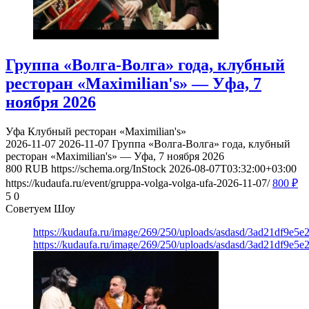
Группа «Волга-Волга» года, клубный
ресторан «Maximilian's» — Уфа, 7
ноября 2026
Уфа
Клубный ресторан «Maximilian's»
2026-11-07
2026-11-07
Группа «Волга-Волга» года, клубный
ресторан «Maximilian's» — Уфа, 7 ноября 2026
800
RUB
https://schema.org/InStock
2026-08-07T03:32:00+03:00
https://kudaufa.ru/event/gruppa-volga-volga-ufa-2026-11-07/
800
₽
5
0
Советуем Шоу
https://kudaufa.ru/image/269/250/uploads/asdasd/3ad21df9e5e
https://kudaufa.ru/image/269/250/uploads/asdasd/3ad21df9e5e