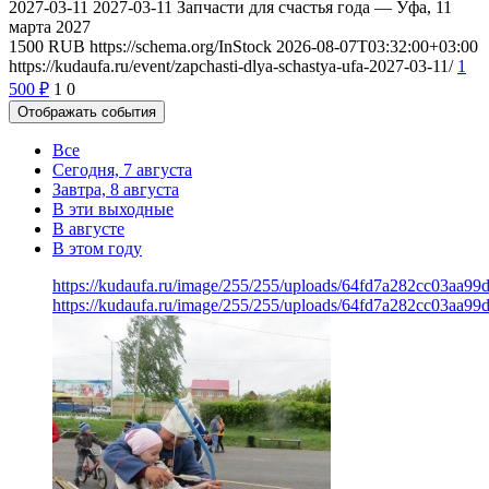
2027-03-11
2027-03-11
Запчасти для счастья года — Уфа, 11
марта 2027
1500
RUB
https://schema.org/InStock
2026-08-07T03:32:00+03:00
https://kudaufa.ru/event/zapchasti-dlya-schastya-ufa-2027-03-11/
1
500
₽
1
0
Отображать события
Все
Сегодня, 7 августа
Завтра, 8 августа
В эти выходные
В августе
В этом году
https://kudaufa.ru/image/255/255/uploads/64fd7a282cc03aa9
https://kudaufa.ru/image/255/255/uploads/64fd7a282cc03aa9