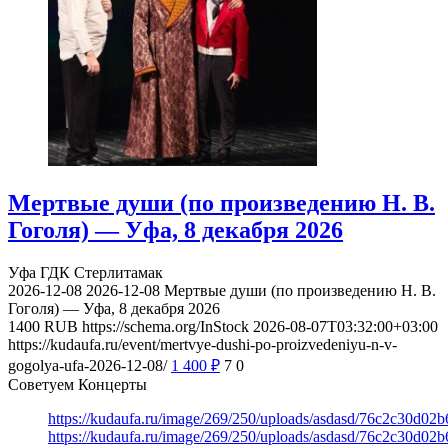
Мертвые души (по произведению Н. В.
Гоголя) — Уфа, 8 декабря 2026
Уфа
ГДК Стерлитамак
2026-12-08
2026-12-08
Мертвые души (по произведению Н. В.
Гоголя) — Уфа, 8 декабря 2026
1400
RUB
https://schema.org/InStock
2026-08-07T03:32:00+03:00
https://kudaufa.ru/event/mertvye-dushi-po-proizvedeniyu-n-v-
gogolya-ufa-2026-12-08/
1 400
₽
7
0
Советуем Концерты
https://kudaufa.ru/image/269/250/uploads/asdasd/76c2c30d02
https://kudaufa.ru/image/269/250/uploads/asdasd/76c2c30d02