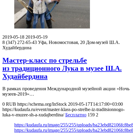
2019-05-18
2019-05-19
8 (347) 272-65-43
Уфа, Новомостовая, 20
Дом-музей Ш.А.
Худайбердина
Мастер-класс по стрельбе
из традиционного Лука в музее Ш.А.
Худайбердина
В рамках проведения Международной музейной акции «Ночь
музеев-2019»…
0
RUB
https://schema.org/InStock
2019-05-17T14:17:00+03:00
https://kudaufa.ru/event/master-klass-po-strelbe-iz-traditsionnogo-
luka-v-muzee-sh-a-xudajberdina/
Бесплатно
159
2
https://kudaufa.ru/image/255/255/uploads/ba23ebd82106fc8b
https://kudaufa.ru/image/255/255/uploads/ba23ebd82106fc8b