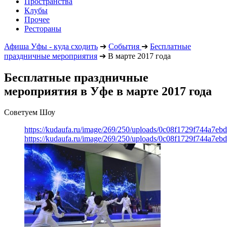
Пространства
Клубы
Прочее
Рестораны
Афиша Уфы - куда сходить
➔
События
➔
Бесплатные
праздничные мероприятия
➔
В марте 2017 года
Бесплатные праздничные
мероприятия в Уфе в марте 2017 года
Советуем Шоу
https://kudaufa.ru/image/269/250/uploads/0c08f1729f744a7e
https://kudaufa.ru/image/269/250/uploads/0c08f1729f744a7e