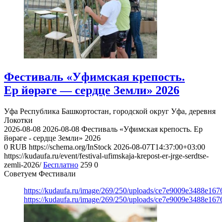
Фестиваль «Уфимская крепость.
Ер йөрәге — сердце Земли» 2026
Уфа
Республика Башкортостан, городской округ Уфа, деревня
Локотки
2026-08-08
2026-08-08
Фестиваль «Уфимская крепость. Ер
йөрәге - сердце Земли» 2026
0
RUB
https://schema.org/InStock
2026-08-07T14:37:00+03:00
https://kudaufa.ru/event/festival-ufimskaja-krepost-er-jrge-serdtse-
zemli-2026/
Бесплатно
259
0
Советуем Фестивали
https://kudaufa.ru/image/269/250/uploads/ce7e9009e3488e16
https://kudaufa.ru/image/269/250/uploads/ce7e9009e3488e16