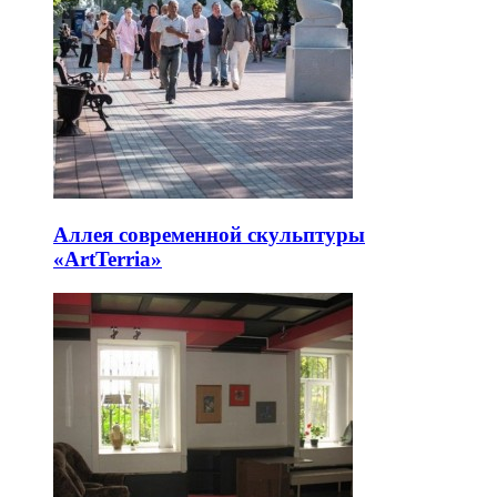
Аллея современной скульптуры
«ArtTerria»