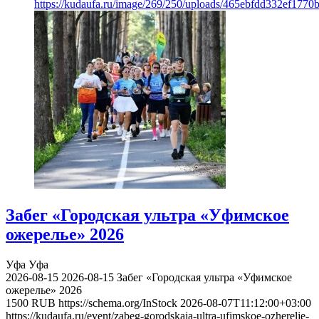
https://kudaufa.ru/image/269/250/uploads/465ebfdd332ef177
Забег «Городская ультра «Уфимское
ожерелье» 2026
Уфа
Уфа
2026-08-15
2026-08-15
Забег «Городская ультра «Уфимское
ожерелье» 2026
1500
RUB
https://schema.org/InStock
2026-08-07T11:12:00+03:00
https://kudaufa.ru/event/zabeg-gorodskaja-ultra-ufimskoe-ozherelje-