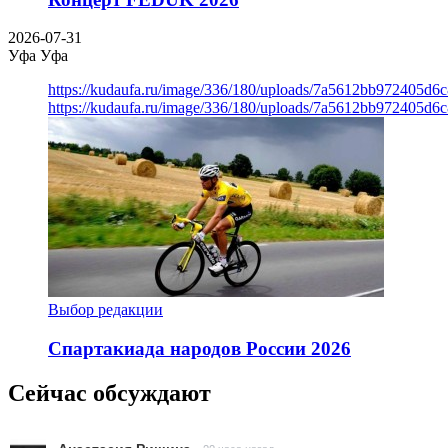
2026-07-31
Уфа
Уфа
https://kudaufa.ru/image/336/180/uploads/7a5612bb972405d6
https://kudaufa.ru/image/336/180/uploads/7a5612bb972405d6
Выбор редакции
Спартакиада народов России 2026
Сейчас обсуждают
Анастасия Ришина
22 часа назад