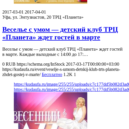
2017-03-01
2017-04-01
Уфа, ул. Энтузиастов, 20
ТРЦ «Планета»
Веселье с умом — детский клуб ТРЦ
«Планета» ждет гостей в марте
Веселье с умом — детский клуб ТРЦ «Планета» ждет гостей
в марте. Каждые выходные с 14:00 до 17:…
0
RUB
https://schema.org/InStock
2017-03-17T00:00:00+03:00
https://kudaufa.ru/event/veselje-s-umom-detskij-klub-trts-planeta-
zhdet-gostej-v-marte/
Бесплатно
1.2K
1
https://kudaufa.ru/image/255/255/uploads/c7c177dd5b082d3a
https://kudaufa.ru/image/255/255/uploads/c7c177dd5b082d3a