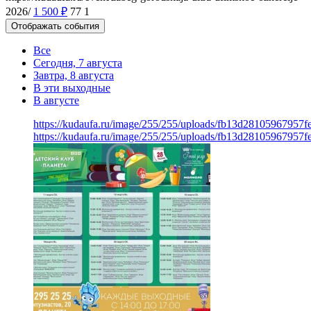
2026/
1 500
₽
77
1
Отображать события
Все
Сегодня, 7 августа
Завтра, 8 августа
В эти выходные
В августе
https://kudaufa.ru/image/255/255/uploads/fb13d28105967957
https://kudaufa.ru/image/255/255/uploads/fb13d28105967957