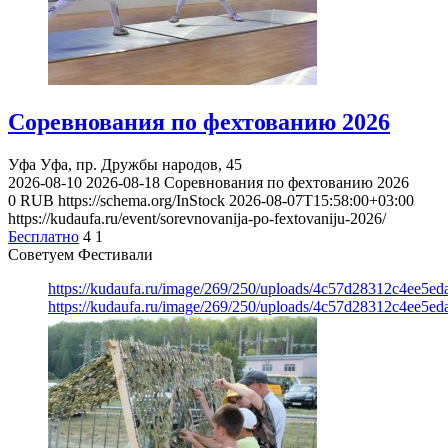
Соревнования по фехтованию 2026
Уфа
Уфа, пр. Дружбы народов, 45
2026-08-10
2026-08-18
Соревнования по фехтованию 2026
0
RUB
https://schema.org/InStock
2026-08-07T15:58:00+03:00
https://kudaufa.ru/event/sorevnovanija-po-fextovaniju-2026/
Бесплатно
4
1
Советуем Фестивали
https://kudaufa.ru/image/269/250/uploads/4c57d28312c4ee5ed
https://kudaufa.ru/image/269/250/uploads/4c57d28312c4ee5ed