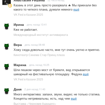
Казань в этот день просто разорвала 🔥 Мы приехали без
какого то четкого плана, думали немного
ещё
VK Fest в Казани 2025
Ирина
день назад 13:41
Кже не работает.
Международный институт антиквариата
Вера
день назад 08:48
Хожу сюда довольно часто, мне тут очень уютно и приятно.
Кинотеатр Синема Стар Принц плаза
Марина
день назад 16:25
Шли пешком через мост от Кремля, вид открывается
шикарный на фестивальную площадку. Федука
ещё
VK Fest в Казани 2025
Даня
2 дня назад 11:40
Много интерактива: запахи, звуки, видео; не только статика.
Концепты нетривиальны, есть, над чем
ещё
Выставка «Черновик будущего»