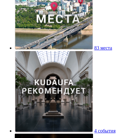
83 места
4 события