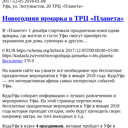
2017-12-05
2018-01-08
Уфа, ул. Энтузиастов, 20
ТРЦ «Планета»
Новогодняя ярмарка в ТРЦ «Планета»
В «Планете» 1 декабря стартовала праздничная новогодняя
ярмарка, где жители и гости Уфы смогут приобрести
украшения для дома, сувениры и другую…
0
RUB
https://schema.org/InStock
2017-12-05T00:00:00+03:00
https://kudaufa.ru/event/novogodnjaja-jarmarka-v-trts-planeta/
Бесплатно
376
0
На нашем сайте вы узнаете всё необходимое про бесплатные
праздничные мероприятия в Уфе в январе 2018 года. КудаУфа
— это интерактивная афиша самых интересных событий
Уфы.
КудаУфа собирает информацию о лучших развлечениях и
мероприятих Уфы. На этой странице перечислены
бесплатные праздничные мероприятия в Уфе в январе 2018
года которые проходят сегодня, либо будут проходить скоро:
например завтра, на этих выходных и т.д.
КудаУфа в курсе
4 праздников
, которые пройдут в Уфе в