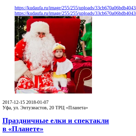
https://kudaufa.ru/image/255/255/uploads/33cb670a06bdb404
https://kudaufa.ru/image/255/255/uploads/33cb670a06bdb404
2017-12-15
2018-01-07
Уфа, ул. Энтузиастов, 20
ТРЦ «Планета»
Праздничные елки и спектакли
в «Планете»