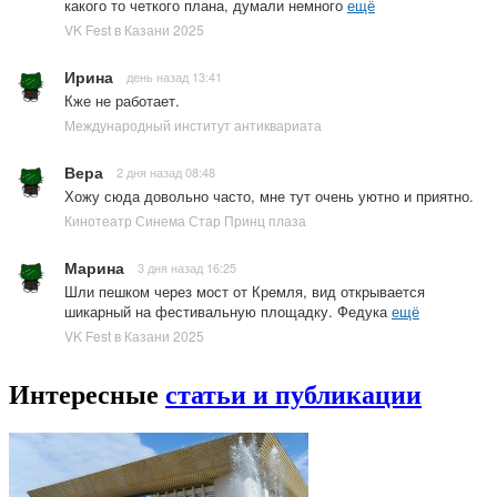
какого то четкого плана, думали немного
ещё
VK Fest в Казани 2025
Ирина
день назад 13:41
Кже не работает.
Международный институт антиквариата
Вера
2 дня назад 08:48
Хожу сюда довольно часто, мне тут очень уютно и приятно.
Кинотеатр Синема Стар Принц плаза
Марина
3 дня назад 16:25
Шли пешком через мост от Кремля, вид открывается
шикарный на фестивальную площадку. Федука
ещё
VK Fest в Казани 2025
Интересные
статьи и публикации