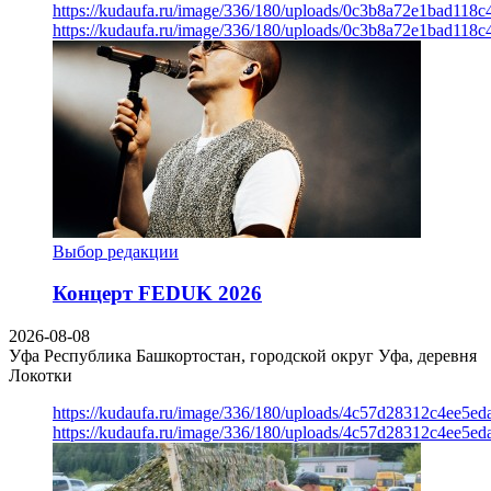
https://kudaufa.ru/image/336/180/uploads/0c3b8a72e1bad118
https://kudaufa.ru/image/336/180/uploads/0c3b8a72e1bad118
Выбор редакции
Концерт FEDUK 2026
2026-08-08
Уфа
Республика Башкортостан, городской округ Уфа, деревня
Локотки
https://kudaufa.ru/image/336/180/uploads/4c57d28312c4ee5ed
https://kudaufa.ru/image/336/180/uploads/4c57d28312c4ee5ed