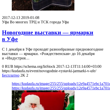
2017-12-13
2019-01-08
Уфа
Во многих ТРЦ и ТСК города Уфа
Новогодние выставки — ярмарки
в Уфе
С 1 декабря в Уфе проходят разнообразные предновогодние
выставки — ярмарки. «Рождественская» до 16 декабря
и «Индустрия…
0
RUB
https://schema.org/InStock
2017-12-13T11:14:00+03:00
https://kudaufa.ru/event/novogodnie-vystavki-jarmarki-v-ufe/
Бесплатно
2K
2
https://kudaufa.ru/image/255/255/uploads/12e9a4571ebc1a701
https://kudaufa.ru/image/255/255/uploads/12e9a4571ebc1a701