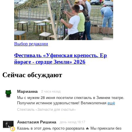
Выбор редакции
Фестиваль «Уфимская крепость. Ер
йөрәге - сердце Земли» 2026
Сейчас обсуждают
Марианна
2 часа назад
Мы с мужем 28 июня посетили спектакль в Зимнем театре.
Получили истинное удовольствие! Великолепная
ещё
Спектакль «Запчасти для счастья»
Анастасия Ришина
день назад 16:17
Казань в этот день просто разорвала 🔥 Мы приехали без