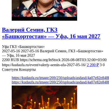
Валерий Семин, ГКЗ
«Башкортостан» — Уфа, 16 мая 2027
Уфа
ГКЗ «Башкортостан»
2027-05-16
2027-05-16
Валерий Семин, ГКЗ «Башкортостан»
— Уфа, 16 мая 2027
2200
RUB
https://schema.org/InStock
2026-08-08T03:32:00+03:00
https://kudaufa.ru/event/valeriy-semin-ufa-2027-05-16/
2 200
₽
3
0
Советуем Концерты
https://kudaufa.ru/image/269/250/uploads/asdasd/4a07e82e84
https://kudaufa.ru/image/269/250/uploads/asdasd/4a07e82e84