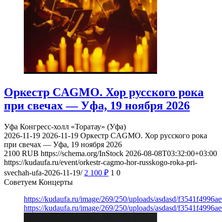
Оркестр CAGMO. Хор русского рока
при свечах — Уфа, 19 ноября 2026
Уфа
Конгресс-холл «Торатау» (Уфа)
2026-11-19
2026-11-19
Оркестр CAGMO. Хор русского рока
при свечах — Уфа, 19 ноября 2026
2100
RUB
https://schema.org/InStock
2026-08-08T03:32:00+03:00
https://kudaufa.ru/event/orkestr-cagmo-hor-russkogo-roka-pri-
svechah-ufa-2026-11-19/
2 100
₽
1
0
Советуем Концерты
https://kudaufa.ru/image/269/250/uploads/asdasd/f3541f4996
https://kudaufa.ru/image/269/250/uploads/asdasd/f3541f4996