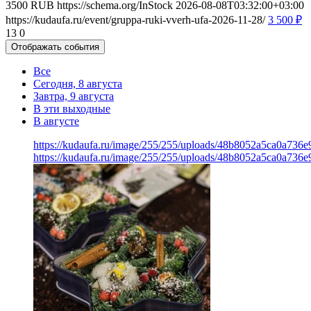
3500
RUB
https://schema.org/InStock
2026-08-08T03:32:00+03:00
https://kudaufa.ru/event/gruppa-ruki-vverh-ufa-2026-11-28/
3 500
₽
13
0
Отображать события
Все
Сегодня, 8 августа
Завтра, 9 августа
В эти выходные
В августе
https://kudaufa.ru/image/255/255/uploads/48b8052a5ca0a736
https://kudaufa.ru/image/255/255/uploads/48b8052a5ca0a736