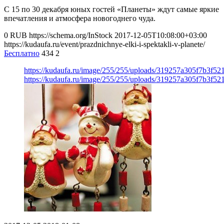
С 15 по 30 декабря юных гостей «Планеты» ждут самые яркие
впечатления и атмосфера новогоднего чуда.
0
RUB
https://schema.org/InStock
2017-12-05T10:08:00+03:00
https://kudaufa.ru/event/prazdnichnye-elki-i-spektakli-v-planete/
Бесплатно
434
2
https://kudaufa.ru/image/255/255/uploads/319257a305f7b3f52
https://kudaufa.ru/image/255/255/uploads/319257a305f7b3f52