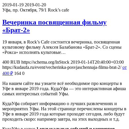
2019-01-19
2019-01-20
Уфа, пр. Октября, 79/1
Rock’s cafe
Вечеринка посвященная фильму
«Брат-2»
19 января, в Rock’s Cafe состоится вечеринка, посвященная
культовому фильму Алексея Балабанова «Брат-2». Со сцены
«Рокса» исполнять культовые…
400
RUB
https://schema.org/InStock
2019-01-14T20:40:00+03:00
https://kudaufa.ru/event/vecherinka-posvjaschennaja-filmu-brat-2/
от
400
₽
164
0
На нашем сайте вы узнаете всё необходимое про концерты в
Уфе в январе 2019 года. КудаУфа — это интерактивная афиша
самых интересных событий Уфы.
КудаУфа собирает информацию о лучших развлечениях и
мероприятих Уфы. На этой странице перечислены концерты в
Уфе в январе 2019 года которые проходят сегодня, либо будут
проходить скоро: например завтра, на этих выходных и т.д.
КудаУфа в курсе
1 музыкальных событий и концертов
,