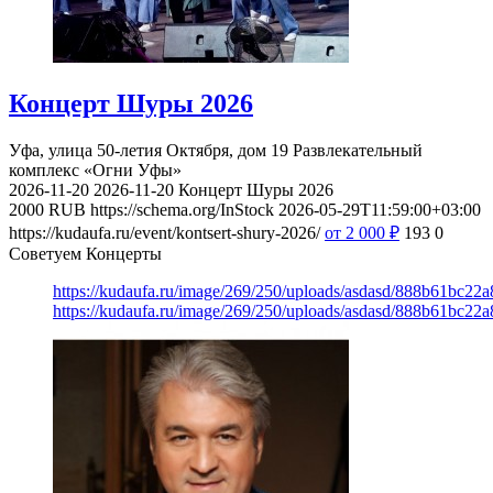
Концерт Шуры 2026
Уфа, улица 50-летия Октября, дом 19
Развлекательный
комплекс «Огни Уфы»
2026-11-20
2026-11-20
Концерт Шуры 2026
2000
RUB
https://schema.org/InStock
2026-05-29T11:59:00+03:00
https://kudaufa.ru/event/kontsert-shury-2026/
от 2 000
₽
193
0
Советуем Концерты
https://kudaufa.ru/image/269/250/uploads/asdasd/888b61bc22
https://kudaufa.ru/image/269/250/uploads/asdasd/888b61bc22