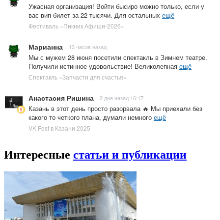
Ужасная организация! Войти бысиро можно только, если у
вас вип билет за 22 тысячи. Для остальных
ещё
Фестиваль «Пикник Афиши-2026»
Марианна
13 часов назад
Мы с мужем 28 июня посетили спектакль в Зимнем театре.
Получили истинное удовольствие! Великолепная
ещё
Спектакль «Запчасти для счастья»
Анастасия Ришина
2 дня назад 16:17
Казань в этот день просто разорвала 🔥 Мы приехали без
какого то четкого плана, думали немного
ещё
VK Fest в Казани 2025
Интересные
статьи и публикации