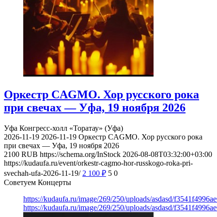
Оркестр CAGMO. Хор русского рока
при свечах — Уфа, 19 ноября 2026
Уфа
Конгресс-холл «Торатау» (Уфа)
2026-11-19
2026-11-19
Оркестр CAGMO. Хор русского рока
при свечах — Уфа, 19 ноября 2026
2100
RUB
https://schema.org/InStock
2026-08-08T03:32:00+03:00
https://kudaufa.ru/event/orkestr-cagmo-hor-russkogo-roka-pri-
svechah-ufa-2026-11-19/
2 100
₽
5
0
Советуем Концерты
https://kudaufa.ru/image/269/250/uploads/asdasd/f3541f4996
https://kudaufa.ru/image/269/250/uploads/asdasd/f3541f4996