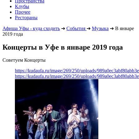
Пространства
Клубы
Прочее
Рестораны
Афиша Уфы - куда сходить
➔
События
➔
Музыка
➔
В январе
2019 года
Концерты в Уфе в январе 2019 года
Советуем Концерты
https://kudaufa.ru/image/269/250/uploads/989a0ec3abf80abb
https://kudaufa.ru/image/269/250/uploads/989a0ec3abf80abb