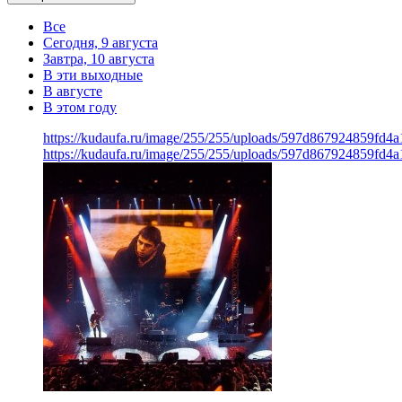
Все
Сегодня, 9 августа
Завтра, 10 августа
В эти выходные
В августе
В этом году
https://kudaufa.ru/image/255/255/uploads/597d867924859fd4
https://kudaufa.ru/image/255/255/uploads/597d867924859fd4