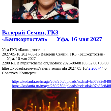
Валерий Семин, ГКЗ
«Башкортостан» — Уфа, 16 мая 2027
Уфа
ГКЗ «Башкортостан»
2027-05-16
2027-05-16
Валерий Семин, ГКЗ «Башкортостан»
— Уфа, 16 мая 2027
2200
RUB
https://schema.org/InStock
2026-08-08T03:32:00+03:00
https://kudaufa.ru/event/valeriy-semin-ufa-2027-05-16/
2 200
₽
4
0
Советуем Концерты
https://kudaufa.ru/image/269/250/uploads/asdasd/4a07e82e84
https://kudaufa.ru/image/269/250/uploads/asdasd/4a07e82e84