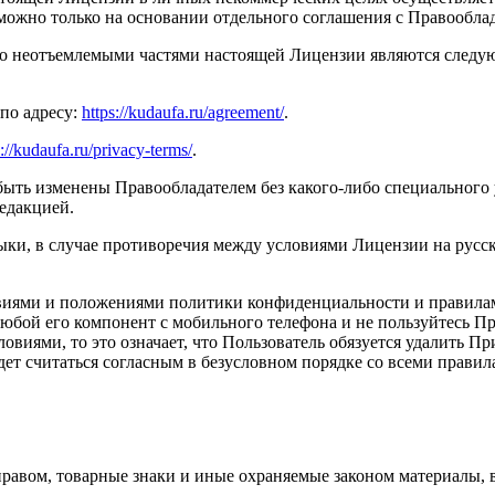
можно только на основании отдельного соглашения с Правооблад
 что неотъемлемыми частями настоящей Лицензии являются след
по адресу:
https://kudaufa.ru/agreement/
.
s://kudaufa.ru/privacy-terms/
.
быть изменены Правообладателем без какого-либо специального 
едакцией.
зыки, в случае противоречия между условиями Лицензии на русс
ловиями и положениями политики конфиденциальности и правила
любой его компонент с мобильного телефона и не пользуйтесь Пр
иями, то это означает, что Пользователь обязуется удалить Пр
дет считаться согласным в безусловном порядке со всеми прав
равом, товарные знаки и иные охраняемые законом материалы, в