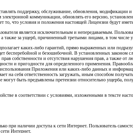
ставлять поддержку, обслуживание, обновления, модификации и
м электронной коммуникации, обновлять его версию, установлен
ает то, что условия и положения настоящей Лицензии будут имет
зователя является исключительным и непередаваемым. Пользовате
а также за ущерб, причиненный третьими лицами, в том числе
редполагает каких-либо гарантий, прямо выраженных или подраз
удет бесперебойной и безошибочной. В установленных законом сл
 прав собственности и отсутствия нарушения прав, а также от 
ности и пригодности для определенного применения. Правооблад
е использования Приложения или каких-либо данных и информа
ает на себя ответственность загружать, иным способом получа
не могут быть предъявлены претензии относительно ущерба, по
ойстве в соответствии с условиями, изложенными в тексте нас
о при наличии доступа к сети Интернет. Пользователь самостоя
 сети Интернет.