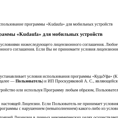
ользование программы «Kudaufa» для мобильных устройств
граммы «Kudaufa» для мобильных устройств
с условиями нижеследующего лицензионного соглашения. Любое
онного соглашения. Если Вы не принимаете условия лицензионн
 устанавливает условия использования программы «КудаУфа» (K
(далее —
Пользователь
) и ИП Проскуряковой А. С., являющейс
стройство или используя Программу любым образом, Пользовател
х настоящей Лицензии. Если Пользователь не принимает условия
Программы с нарушением (невыполнением) какого-либо из услов
стоящей Лицензии в личных некоммерческих целях осуществляет