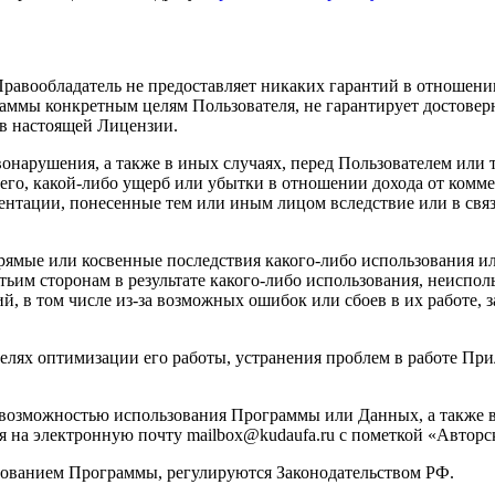
s). Правообладатель не предоставляет никаких гарантий в отно
аммы конкретным целям Пользователя, не гарантирует достоверн
 в настоящей Лицензии.
авонарушения, а также в иных случаях, перед Пользователем ил
его, какой-либо ущерб или убытки в отношении дохода от комм
нтации, понесенные тем или иным лицом вследствие или в свя
о прямые или косвенные последствия какого-либо использования
тьим сторонам в результате какого-либо использования, неисп
й, в том числе из-за возможных ошибок или сбоев в их работе,
целях оптимизации его работы, устранения проблем в работе Пр
 / невозможностью использования Программы или Данных, а та
ся на электронную почту mailbox@kudaufa.ru с пометкой «Авторс
ьзованием Программы, регулируются Законодательством РФ.