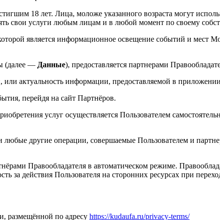
тигшим 18 лет. Лица, моложе указанного возраста могут исполь
лять свои услуги любым лицам и в любой момент по своему собс
 которой является информационное освещение событий и мест Мо
ы (далее —
Данные
), предоставляется партнерами Правообладате
е и, или актуальность информации, предоставляемой в приложен
бытия, перейдя на сайт Партнёров.
риобретения услуг осуществляется Пользователем самостоятельн
 и любые другие операции, совершаемые Пользователем и партне
нёрами Правообладателя в автоматическом режиме. Правообладат
сть за действия Пользователя на сторонних ресурсах при перех
ти, размещённой по адресу
https://kudaufa.ru/privacy-terms/