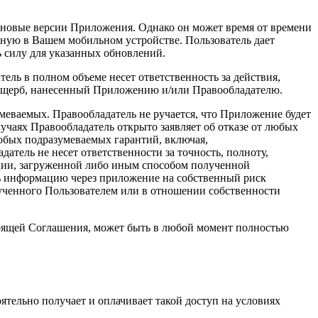
 новые версии Приложения. Однако он может время от времени
ную в Вашем мобильном устройстве. Пользователь дает
ь силу для указанных обновлений.
ль в полном объеме несет ответственность за действия,
 ущерб, нанесенный Приложению и/или Правообладателю.
умеваемых. Правообладатель не ручается, что Приложение будет
учаях Правообладатель открыто заявляет об отказе от любых
любых подразумеваемых гарантий, включая,
атель не несет ответственности за точность, полноту,
ции, загруженной либо иным способом полученной
ть информацию через приложение на собственный риск
лученного Пользователем или в отношении собственности
тоящей Соглашения, может быть в любой момент полностью
тельно получает и оплачивает такой доступ на условиях