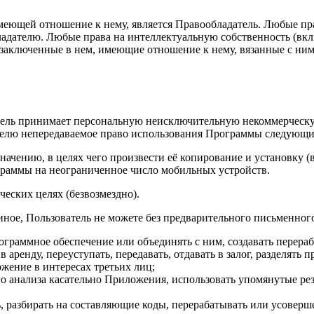
еющей отношение к нему, является Правообладатель. Любые пр
дателю. Любые права на интеллектуальную собственность (вклю
, заключенные в нем, имеющие отношение к нему, вязанные с ни
ватель принимает персональную неисключительную некоммерческ
ателю непередаваемое право использования Программы следующ
чению, в целях чего произвести её копирование и установку (во
граммы на неограниченное число мобильных устройств.
ческих целях (безвозмездно).
 иное, Пользователь не можете без предварительного письменног
программное обеспечение или объединять с ним, создавать пере
 в аренду, переуступать, передавать, отдавать в залог, разделят
жение в интересах третьих лиц;
ого анализа касательно Приложения, использовать упомянутые р
, разбирать на составляющие коды, перерабатывать или усовер