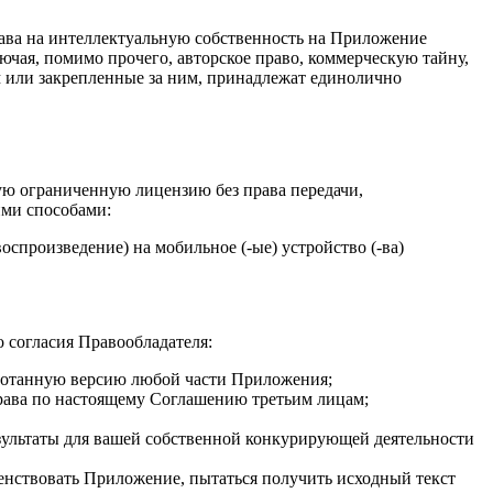
ава на интеллектуальную собственность на Приложение
чая, помимо прочего, авторское право, коммерческую тайну,
м или закрепленные за ним, принадлежат единолично
ую ограниченную лицензию без права передачи,
ими способами:
спроизведение) на мобильное (-ые) устройство (-ва)
о согласия Правообладателя:
работанную версию любой части Приложения;
ь права по настоящему Соглашению третьим лицам;
езультаты для вашей собственной конкурирующей деятельности
шенствовать Приложение, пытаться получить исходный текст