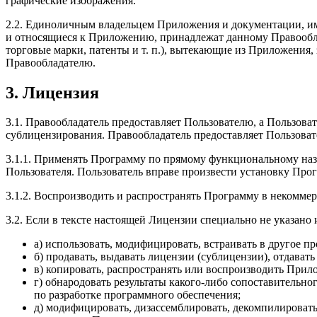
графические изображения.
2.2. Единоличным владельцем Приложения и документации, им
и относящиеся к Приложению, принадлежат данному Правообла
торговые марки, патенты и т. п.), вытекающие из Приложения
Правообладателю.
3. Лицензия
3.1. Правообладатель предоставляет Пользователю, а Пользо
cублицензирования. Правообладатель предоставляет Пользов
3.1.1. Применять Программу по прямому функциональному назна
Пользователя. Пользователь вправе произвести установку Про
3.1.2. Воспроизводить и распространять Программу в некоммер
3.2. Если в тексте настоящей Лицензии специально не указано
а) использовать, модифицировать, встраивать в другое 
б) продавать, выдавать лицензии (сублицензии), отдавать
в) копировать, распространять или воспроизводить Прило
г) обнародовать результаты какого-либо сопоставительн
по разработке программного обеспечения;
д) модифицировать, дизассемблировать, декомпилировать