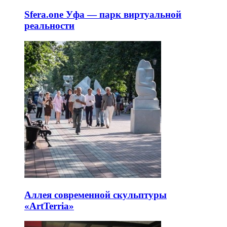
Sfera.one Уфа — парк виртуальной
реальности
Аллея современной скульптуры
«ArtTerria»