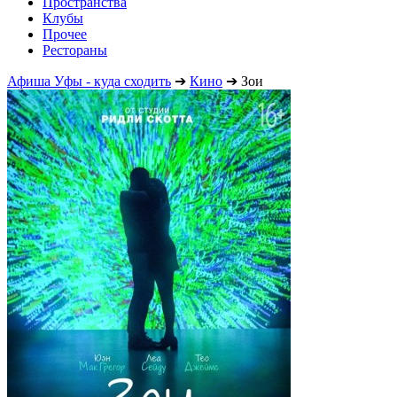
Пространства
Клубы
Прочее
Рестораны
Афиша Уфы - куда сходить
➔
Кино
➔
Зои