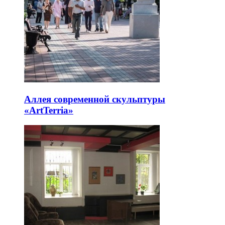
Аллея современной скульптуры
«ArtTerria»